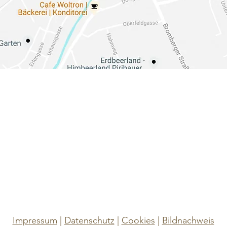
Spenden-Konto
Unterstützen Sie unseren Verein
MEERIKA
Meerika Verein für Meerschweinchen und Kaninchen
IBAN:
AT113219500000128405
Betreff:
Spende
Impressum
|
Datenschutz
|
Cookies
|
Bildnachweis