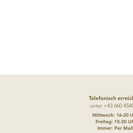
Telefonisch errei
unter +43 660 454
Mittwoch
:
16-20 
Freitag: 15-20
Uh
Immer: Per Mail