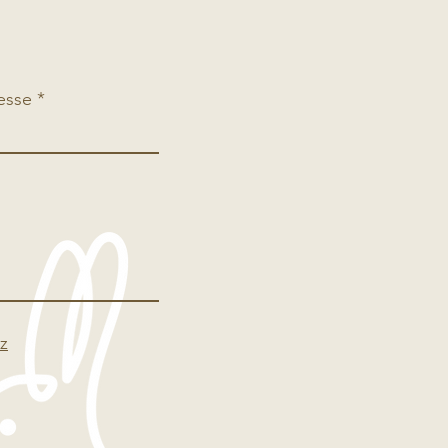
esse
z