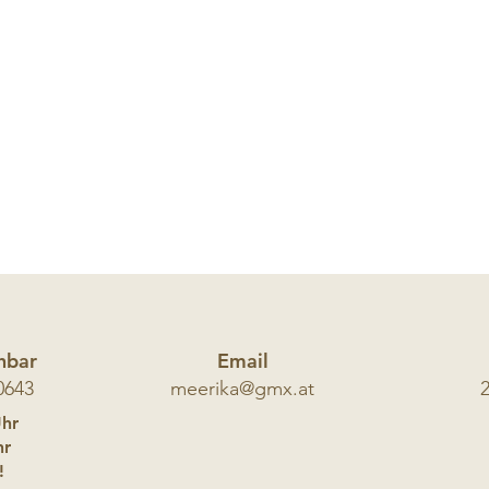
chbar
Email
0
643
meerika@gmx.at
Uhr
r
!