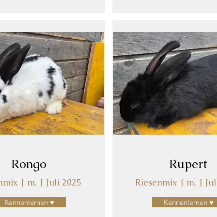
Rongo
Rupert
nmix | m. | Juli 2025
Riesenmix | m. | Jul
Kennenlernen ♥
Kennenlernen ♥