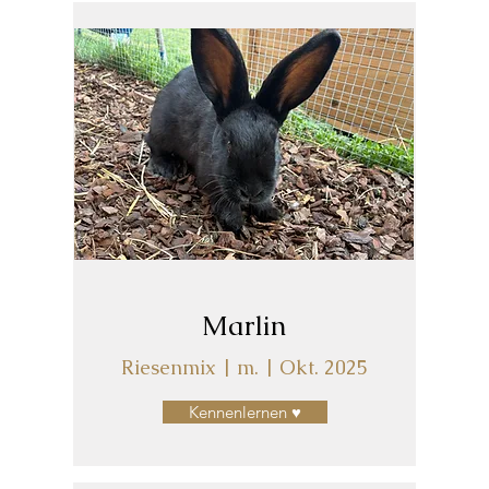
Marlin
Riesenmix | m. | Okt. 2025
Kennenlernen ♥