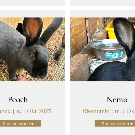
Peach
Nemo
mix | w. | Okt. 2025
Riesenmix | m. | Ok
Kennenlernen ♥
Kennenlernen ♥