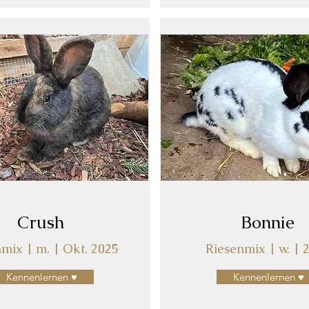
Crush
Bonnie
mix | m. | Okt. 2025
Riesenmix | w. | 
Kennenlernen ♥
Kennenlernen ♥