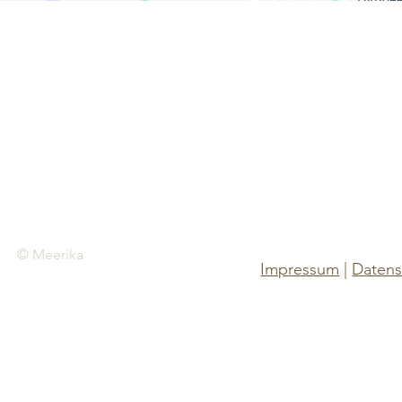
Spen
Unterstützen Sie
Meerika Verein für 
IBAN:
AT1
Bet
© Meerika
Impressum
|
Datens